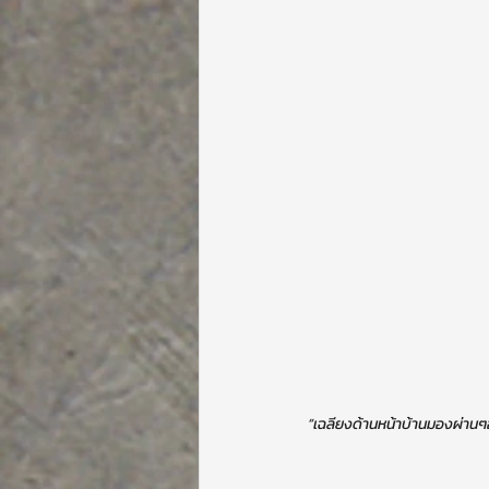
“เฉลียงด้านหน้าบ้านมองผ่านๆอาจ