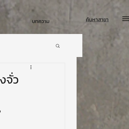
ค้นหาสาขา
บทความ
งจั่ว
ง