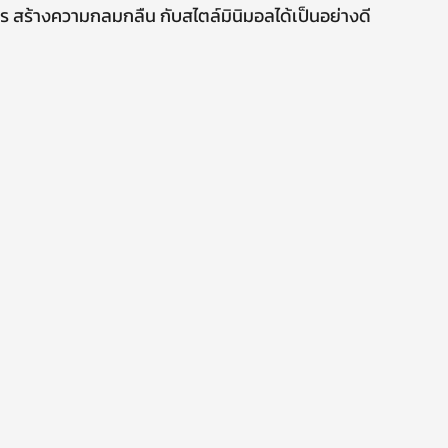
คร สร้างความกลมกลืน กับสไตล์มินิมอลได้เป็นอย่างดี