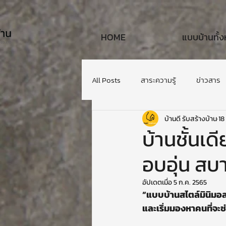
HOME
แบบบ้านทั้
All Posts
สาระความรู้
ข่าวสาร
บ้านดี รับสร้างบ้าน
18
บ้านชั้นเด
อบอุ่น สบ
อัปเดตเมื่อ
5 ก.ค. 2565
“แบบบ้านสไตล์มินิมอ
และเริ่มมองหาคนที่จะช