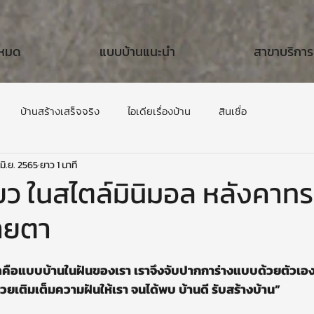
งหมด
แบบบ้านแนะนำ
สาขาบริการ
บ้านสร้างเสร็จจริง
ไอเดียเรื่องบ้าน
สินเชื่อ
 มิ.ย. 2565
ยาว 1 นาที
ียว ในสไตล์มินิมอล หลังคาทร
ายตา
ลคือแบบบ้านในฝันของเรา เราจึงจับปากการ่างแบบด้วยตัวเอ
่วยเติมเต็มความฝันให้เรา จนได้พบ บ้านดี รับสร้างบ้าน”