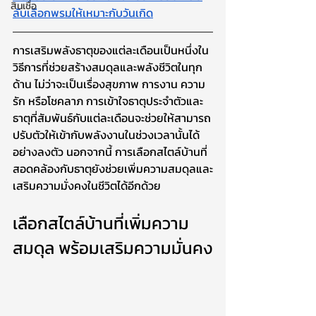
สินเชื่อ
ลับเลือกพรมให้เหมาะกับวันเกิด
การเสริมพลังธาตุของแต่ละเดือนเป็นหนึ่งใน
วิธีการที่ช่วยสร้างสมดุลและพลังชีวิตในทุก
ด้าน ไม่ว่าจะเป็นเรื่องสุขภาพ การงาน ความ
รัก หรือโชคลาภ การเข้าใจธาตุประจำตัวและ
ธาตุที่สัมพันธ์กับแต่ละเดือนจะช่วยให้สามารถ
ปรับตัวให้เข้ากับพลังงานในช่วงเวลานั้นได้
อย่างลงตัว นอกจากนี้ การเลือกสไตล์บ้านที่
สอดคล้องกับธาตุยังช่วยเพิ่มความสมดุลและ
เสริมความมั่งคงในชีวิตได้อีกด้วย
เลือกสไตล์บ้านที่เพิ่มความ
สมดุล พร้อมเสริมความมั่นคง