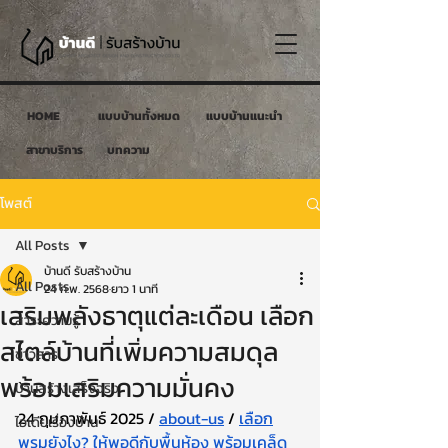
HOME
แบบบ้านทั้งหมด
แบบบ้านแนะนำ
สาขาบริการ
บทความ
โพสต์
All Posts
บ้านดี รับสร้างบ้าน
All Posts
24 ก.พ. 2568
ยาว 1 นาที
เสริมพลังธาตุแต่ละเดือน เลือก
สาระความรู้
สไตล์บ้านที่เพิ่มความสมดุล
ข่าวสาร
พร้อมเสริมความมั่นคง
บ้านสร้างเสร็จจริง
24 กุมภาพันธ์ 2025 / 
about-us
 / 
เลือก
ไอเดียเรื่องบ้าน
พรมยังไง? ให้พอดีกับพื้นห้อง พร้อมเคล็ด