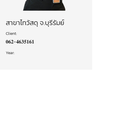
สาขาไทวัสดุ จ.บุรีรัมย์
Client:
𝟎𝟔𝟐-𝟒𝟔𝟑𝟓𝟏𝟔𝟏
Year:
ด้วยประสบการณ์และทีมงานมืออาชีพใน 10 สาขา
เราพร้อมช่วยให้การสร้างบ้านของคุณเป็นเรื่องง่าย
และมั่นใจได้ทุกขั้นตอน
Previous
Next