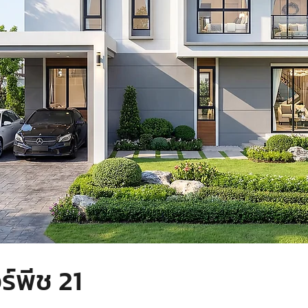
์พีช 21