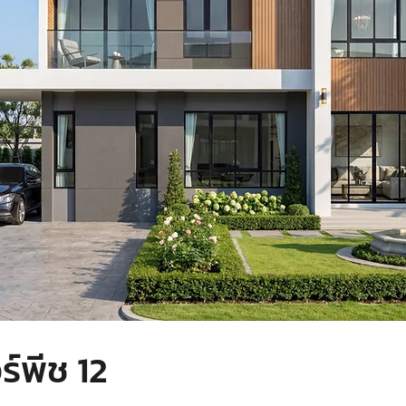
์พีช 12