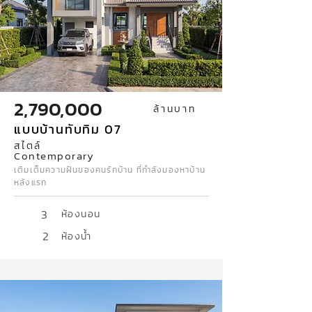
2,790,000
ล้านบาท
แบบบ้านทับทิม 07
สไตล์
Contemporary
เติมเต็มความฝันของคนรักบ้าน ที่กำลังมองหาบ้าน
หลังแรก
3
ห้องนอน
2
ห้องน้ำ