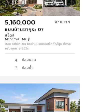
5,160,000
ล้านบาท
แบบบ้านซากุระ 07
สไตล์
Minimal Muji
สงบ แต่มีดีเทล กับบ้านมินิมอลสไตล์ญี่ปุ่น ที่ครบ
ครันทุกการใช้ชีวิต
4
ห้องนอน
3
ห้องน้ำ