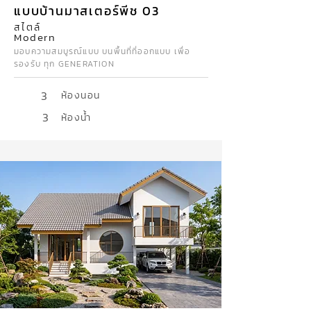
แบบบ้านมาสเตอร์พีช 03
สไตล์
Modern
มอบความสมบูรณ์แบบ บนพื้นที่ที่ออกแบบ เพื่อ
รองรับ ทุก GENERATION
3
ห้องนอน
3
ห้องน้ำ