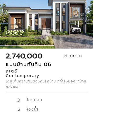
2,740,000
ล้านบาท
แบบบ้านทับทิม 06
สไตล์
Contemporary
เติมเต็มความฝันของคนรักบ้าน ที่กำลังมองหาบ้าน
หลังแรก
3
ห้องนอน
2
ห้องน้ำ