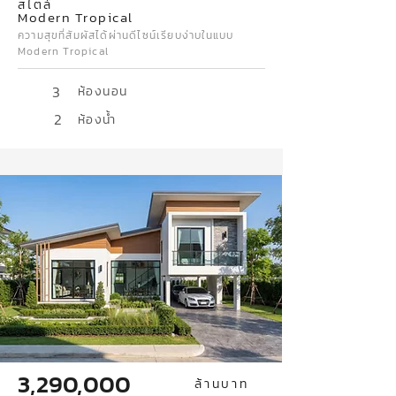
สไตล์
Modern Tropical
ความสุขที่สัมผัสได้ผ่านดีไซน์เรียบง่าบในแบบ
Modern Tropical
3
ห้องนอน
2
ห้องน้ำ
3,290,000
ล้านบาท