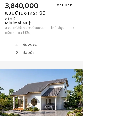
3,840,000
ล้านบาท
แบบบ้านซากุระ 09
สไตล์
Minimal Muji
สงบ แต่มีดีเทล กับบ้านมินิมอลสไตล์ญี่ปุ่น ที่ครบ
ครันทุกการใช้ชีวิต
4
ห้องนอน
2
ห้องน้ำ