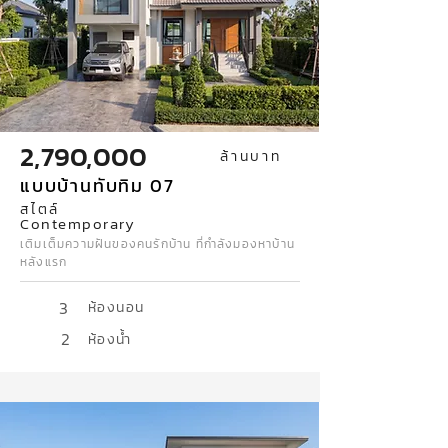
2,790,000
ล้านบาท
แบบบ้านทับทิม 07
สไตล์
Contemporary
เติมเต็มความฝันของคนรักบ้าน ที่กำลังมองหาบ้าน
หลังแรก
3
ห้องนอน
2
ห้องน้ำ