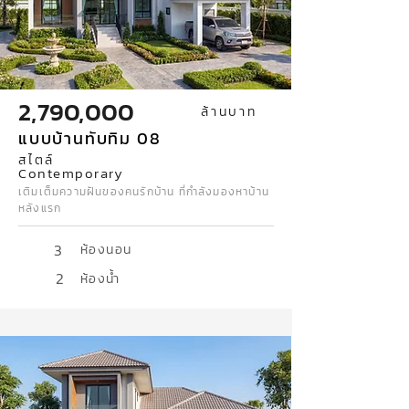
2,790,000
ล้านบาท
แบบบ้านทับทิม 08
สไตล์
Contemporary
เติมเต็มความฝันของคนรักบ้าน ที่กำลังมองหาบ้าน
หลังแรก
3
ห้องนอน
2
ห้องน้ำ