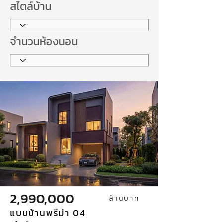
สไตล์บ้าน
จำนวนห้องนอน
2,990,000
ล้านบาท
แบบบ้านพรีม่า 04