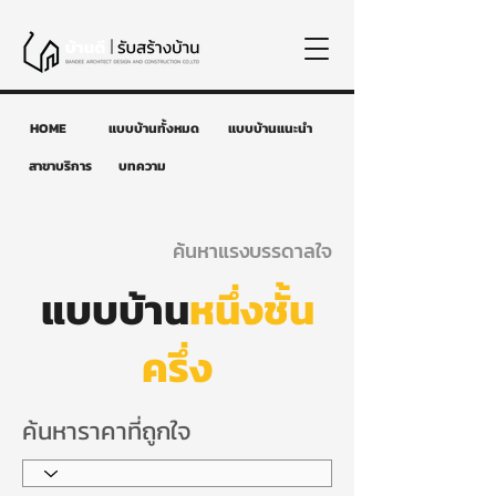
HOME
แบบบ้านทั้งหมด
แบบบ้านแนะนำ
สาขาบริการ
บทความ
ค้นหาแรงบรรดาลใจ
แบบบ้าน
หนึ่งชั้น
ครึ่ง
ค้นหาราคาที่ถูกใจ