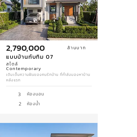
2,790,000
ล้านบาท
แบบบ้านทับทิม 07
สไตล์
Contemporary
เติมเต็มความฝันของคนรักบ้าน ที่กำลังมองหาบ้าน
หลังแรก
3
ห้องนอน
2
ห้องน้ำ