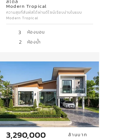
สไตล์
Modern Tropical
ความสุขที่สัมผัสได้ผ่านดีไซน์เรียบง่าบในแบบ
Modern Tropical
3
ห้องนอน
2
ห้องน้ำ
3,290,000
ล้านบาท