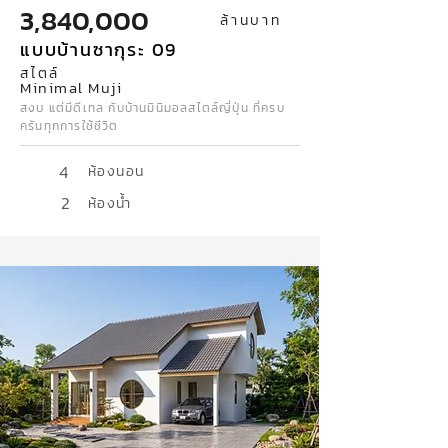
3,840,000
ล้านบาท
แบบบ้านซากุระ 09
สไตล์
Minimal Muji
สงบ แต่มีดีเทล กับบ้านมินิมอลสไตล์ญี่ปุ่น ที่ครบ
ครันทุกการใช้ชีวิต
4
ห้องนอน
2
ห้องน้ำ