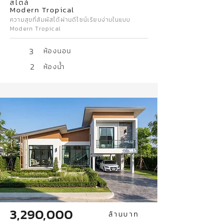
สไตล์
Modern Tropical
ความสุขที่สัมผัสได้ผ่านดีไซน์เรียบง่าบในแบบ
Modern Tropical
3
ห้องนอน
2
ห้องน้ำ
3,290,000
ล้านบาท