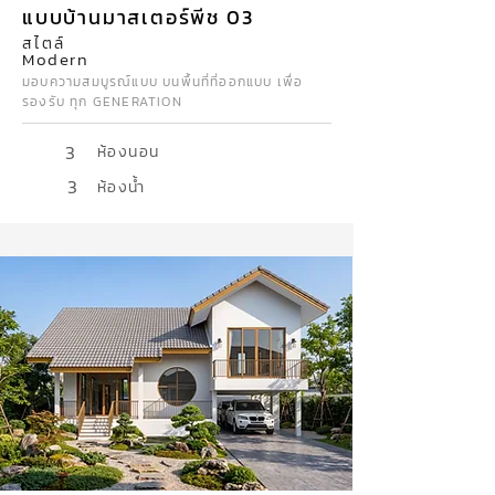
แบบบ้านมาสเตอร์พีช 03
สไตล์
Modern
มอบความสมบูรณ์แบบ บนพื้นที่ที่ออกแบบ เพื่อ
รองรับ ทุก GENERATION
3
ห้องนอน
3
ห้องน้ำ