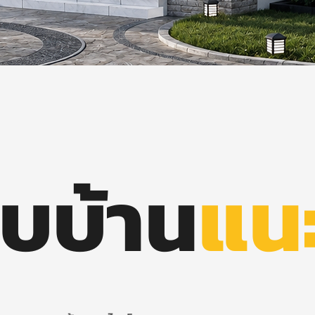
บบ้าน
แน