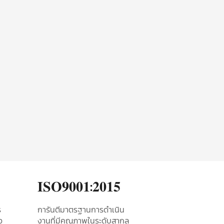
𝐈𝐒𝐎𝟗𝟎𝟎𝟏:𝟐𝟎𝟏𝟓
​
การันตีมาตรฐานการดำเนิน
อ
งานที่มีคุณภาพในระดับสากล