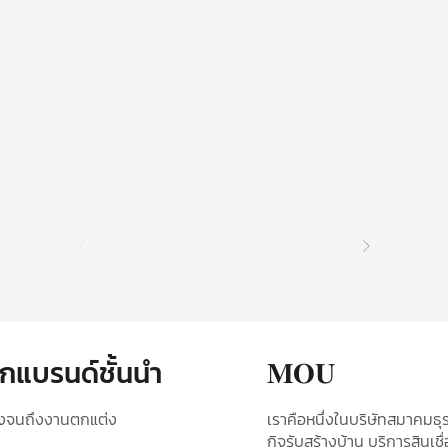
กแบรนด์ชั้นนำ
𝐌𝐎𝐔
ร้างจนถึงงานตกแต่ง
เราคือหนึ่งในบริษัท​สมาคมธุร
กิจ​รับ​สร้างบ้าน​
บริการสินเชื่