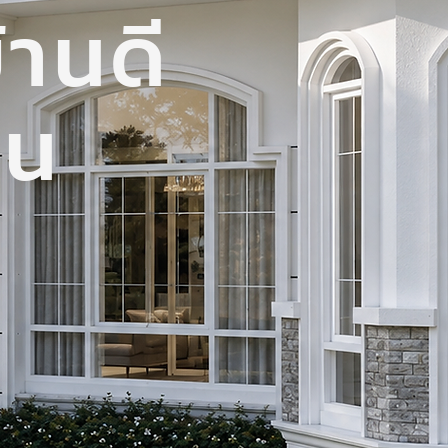
้านดี
าน