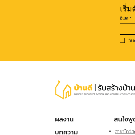
เริ่
อีเมล
*
ฉัน
ผลงาน
สนใจพูด
บทความ
สาขาไทวัสด