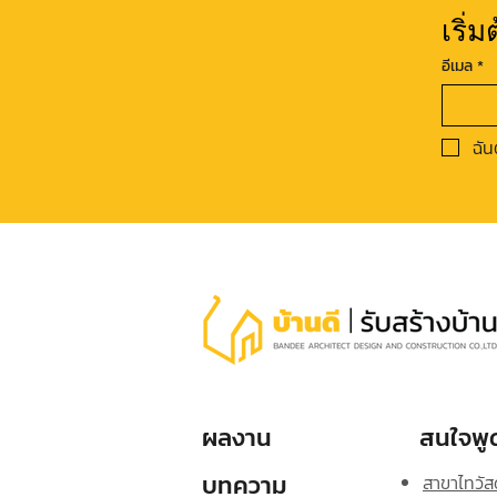
เริ่
อีเมล
*
ฉัน
ผลงาน
สนใจพูด
บทความ
สาขาไทวัสด