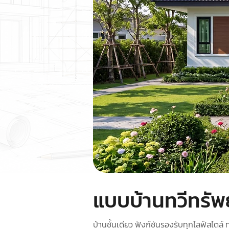
แบบบ้านทวีทรัพ
บ้านชั้นเดียว ฟังก์ชันรองรับทุกไลฟ์สไตล์ 