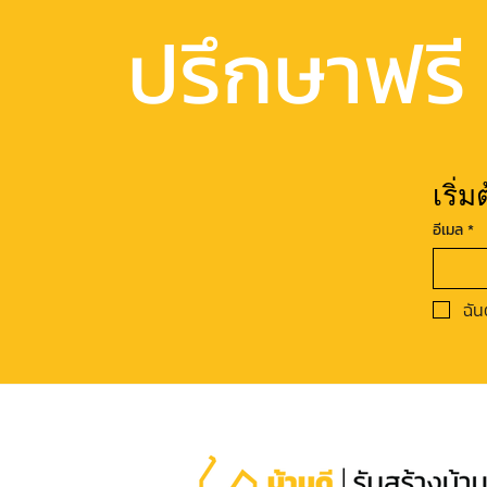
ปรึกษาฟรี
เริ่
อีเมล
*
ฉัน