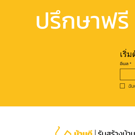
ปรึกษาฟรี
เริ่
อีเมล
*
ฉัน