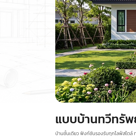
แบบบ้านทวีทรัพ
บ้านชั้นเดียว ฟังก์ชันรองรับทุกไลฟ์สไตล์ 