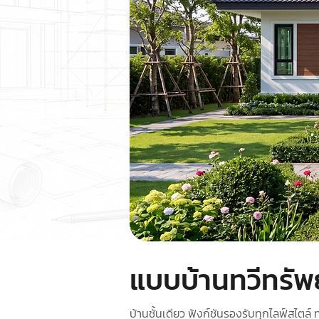
แบบบ้านทวีทรัพ
บ้านชั้นเดียว ฟังก์ชันรองรับทุกไลฟ์สไตล์ 