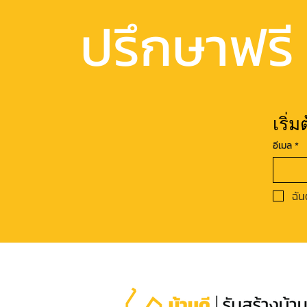
ปรึกษาฟรี
เริ่
อีเมล
*
ฉัน