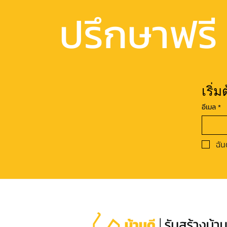
ปรึกษาฟรี
เริ่
อีเมล
*
ฉัน