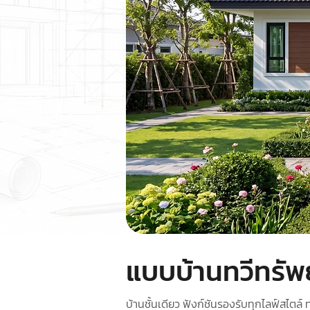
แบบบ้านทวีทรัพ
บ้านชั้นเดียว ฟังก์ชันรองรับทุกไลฟ์สไตล์ 