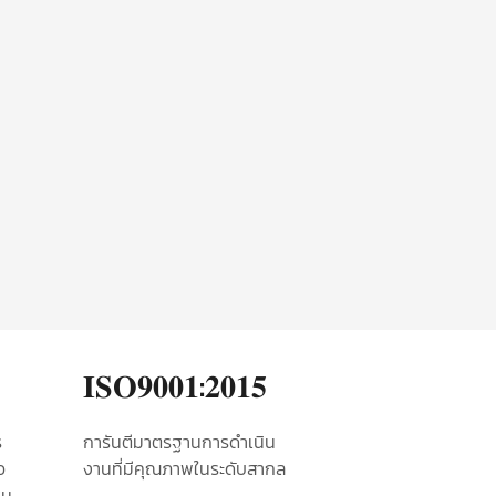
𝐈𝐒𝐎𝟗𝟎𝟎𝟏:𝟐𝟎𝟏𝟓
​
การันตีมาตรฐานการดำเนิน
อ
งานที่มีคุณภาพในระดับสากล
็น