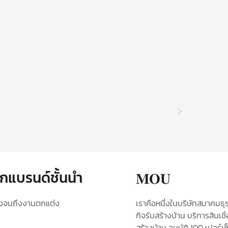
กแบรนด์ชั้นนำ
𝐌𝐎𝐔
ร้างจนถึงงานตกแต่ง
เราคือหนึ่งในบริษัท​สมาคมธุร
กิจ​รับ​สร้างบ้าน​
บริการสินเชื่
สร้างบ้าน อนุมัติ ​100 เ​ป​อร์เซ