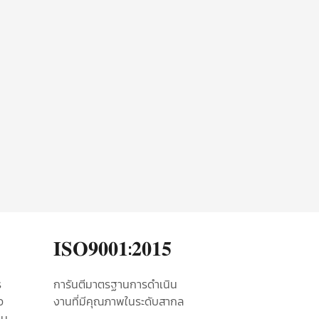
𝐈𝐒𝐎𝟗𝟎𝟎𝟏:𝟐𝟎𝟏𝟓
​
การันตีมาตรฐานการดำเนิน
อ
งานที่มีคุณภาพในระดับสากล
็น